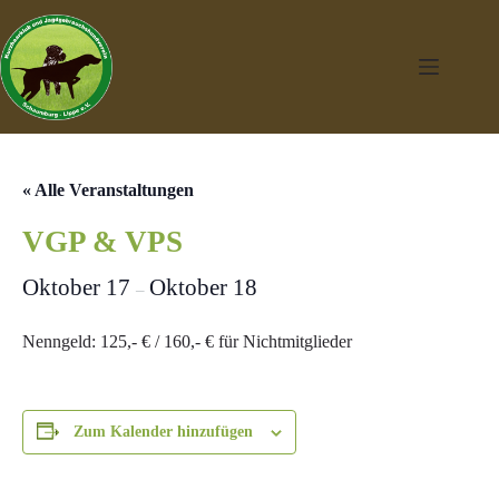
Zum
Inhalt
springen
« Alle Veranstaltungen
VGP & VPS
Oktober 17
Oktober 18
–
Nenngeld: 125,- € / 160,- € für Nichtmitglieder
Zum Kalender hinzufügen