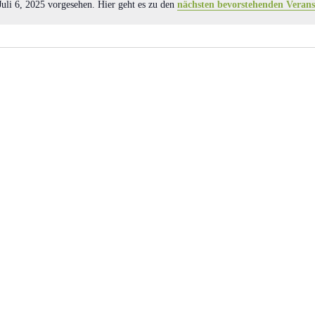
Juli 6, 2025 vorgesehen. Hier geht es zu den
nächsten bevorstehenden Verans
H
i
n
w
e
i
s