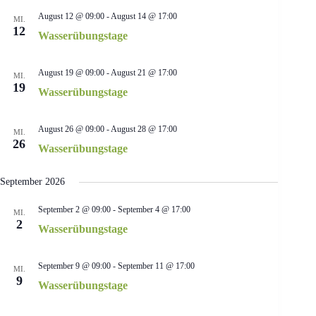
h
t
t
l
August 12 @ 09:00
-
August 14 @ 17:00
MI.
u
u
e
12
Wasserübungstage
n
n
n
g
g
.
e
A
August 19 @ 09:00
-
August 21 @ 17:00
n
n
MI.
19
S
s
Wasserübungstage
u
i
c
c
h
h
August 26 @ 09:00
-
August 28 @ 17:00
MI.
e
t
26
Wasserübungstage
u
e
n
n
d
-
September 2026
A
N
n
a
September 2 @ 09:00
-
September 4 @ 17:00
MI.
s
v
2
i
i
Wasserübungstage
c
g
h
a
t
t
September 9 @ 09:00
-
September 11 @ 17:00
MI.
e
i
9
Wasserübungstage
n
o
,
n
N