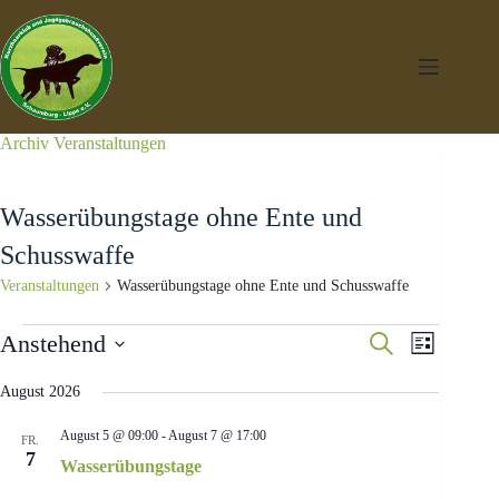
Zum
Inhalt
springen
Archiv
Veranstaltungen
Wasserübungstage ohne Ente und
Schusswaffe
Veranstaltungen
Wasserübungstage ohne Ente und Schusswaffe
Veranstaltungen
V
V
Anstehend
S
L
e
e
u
D
i
r
r
c
a
s
August 2026
a
a
h
t
t
n
n
e
u
e
s
s
August 5 @ 09:00
-
August 7 @ 17:00
FR.
m
t
t
7
w
Wasserübungstage
a
a
ä
l
l